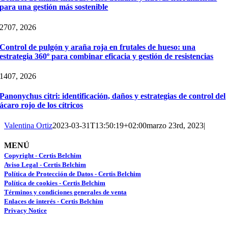
para una gestión más sostenible
27
07, 2026
Control de pulgón y araña roja en frutales de hueso: una
estrategia 360º para combinar eficacia y gestión de resistencias
14
07, 2026
Panonychus citri: identificación, daños y estrategias de control del
ácaro rojo de los cítricos
Valentina Ortiz
2023-03-31T13:50:19+02:00
marzo 23rd, 2023
|
MENÚ
Copyright - Certis Belchim
Aviso Legal - Certis Belchim
Política de Protección de Datos - Certis Belchim
Política de cookies - Certis Belchim
Términos y condiciones generales de venta
Enlaces de interés - Certis Belchim
Privacy Notice