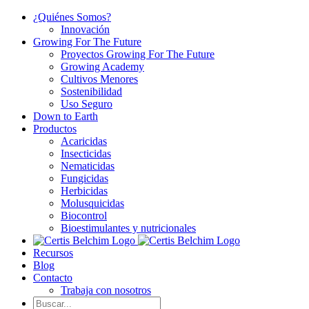
Saltar
¿Quiénes Somos?
al
Innovación
contenido
Growing For The Future
Proyectos Growing For The Future
Growing Academy
Cultivos Menores
Sostenibilidad
Uso Seguro
Down to Earth
Productos
Acaricidas
Insecticidas
Nematicidas
Fungicidas
Herbicidas
Molusquicidas
Biocontrol
Bioestimulantes y nutricionales
Recursos
Blog
Contacto
Trabaja con nosotros
Buscar: